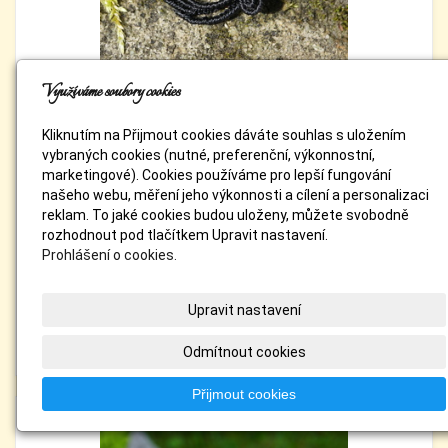
Využíváme soubory cookies
Kliknutím na Přijmout cookies dáváte souhlas s uložením
vybraných cookies (nutné, preferenční, výkonnostní,
Zasněnka
marketingové). Cookies používáme pro lepší fungování
našeho webu, měření jeho výkonnosti a cílení a personalizaci
reklam. To jaké cookies budou uloženy, můžete svobodně
Fotografií:
25
rozhodnout pod tlačítkem Upravit nastavení.
Datum:
5. 6. 2026
Prohlášení o cookies.
Upravit nastavení
Zobrazit
Odmítnout cookies
Přijmout cookies