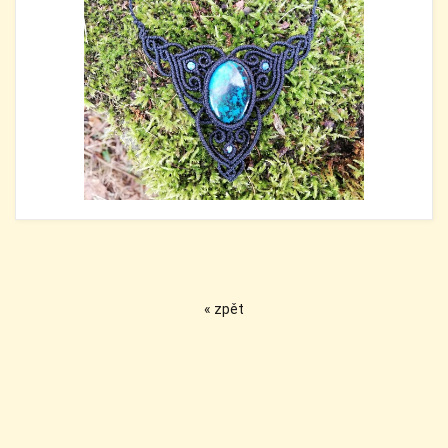
« zpět