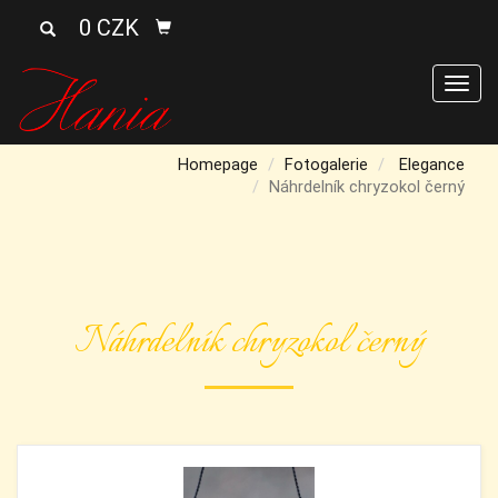
0 CZK
Men
Homepage
Fotogalerie
Elegance
Náhrdelník chryzokol černý
Náhrdelník chryzokol černý