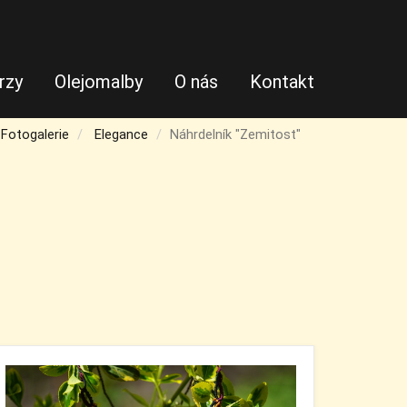
rzy
Olejomalby
O nás
Kontakt
Fotogalerie
Elegance
Náhrdelník "Zemitost"