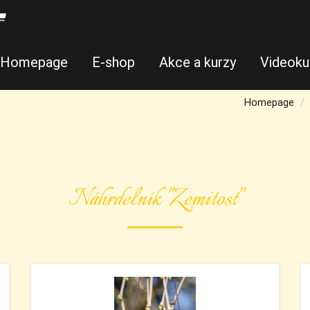
Homepage
E-shop
Akce a kurzy
Videoku
Homepage
Náhrdelník "Zemitost"