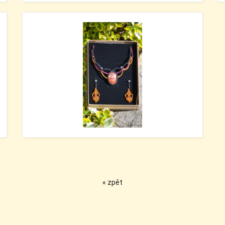
« zpět