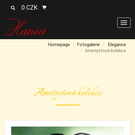
0 CZK
Men
Homepage
Fotogalerie
Elegance
Ametystová kolekce
Ametystová kolekce