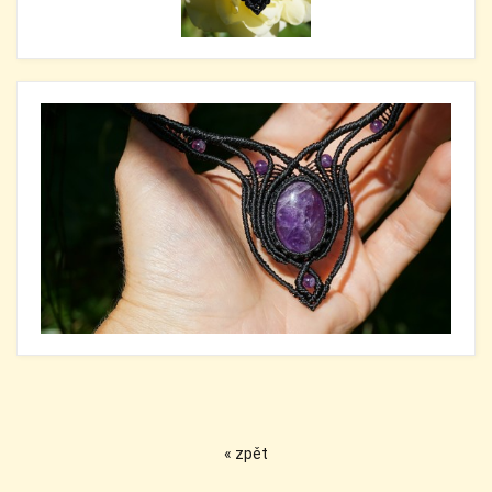
« zpět