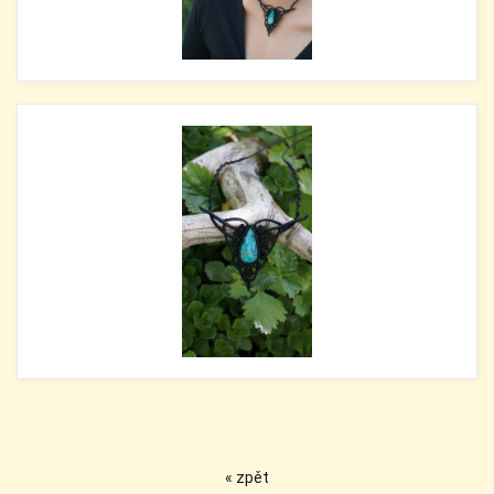
« zpět