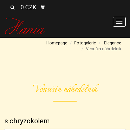
0 CZK
Men
Homepage
Fotogalerie
Elegance
Venušin náhrdelník
Venušin náhrdelník
s chryzokolem