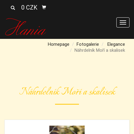
0 CZK
Men
Homepage
Fotogalerie
Elegance
Náhrdelník Moří a skalisek
Náhrdelník Moří a skalisek