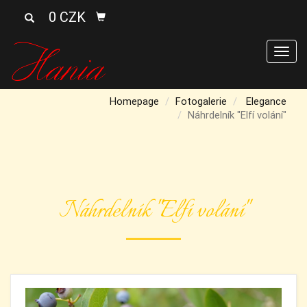
0 CZK
Men
Homepage
Fotogalerie
Elegance
Náhrdelník "Elfí volání"
Náhrdelník "Elfí volání"