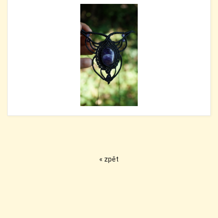
« zpět