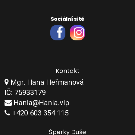
Sociální sítě
Kontakt
Mgr. Hana Heřmanová
IČ: 75933179
Hania@Hania.vip
+420 603 354 115
Šperky Duše