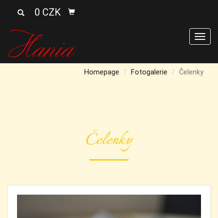
0 CZK
Men
Homepage
Fotogalerie
Čelenky
Čelenky