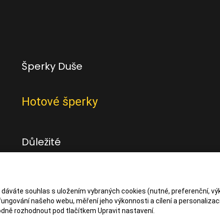
Šperky Duše
Hotové šperky
Důležité
Obchodní podmínky
Zásady zpracování osbních údajů
s dáváte souhlas s uložením vybraných cookies (nutné, preferenční, vý
ungování našeho webu, měření jeho výkonnosti a cílení a personalizaci
dně rozhodnout pod tlačítkem Upravit nastavení.