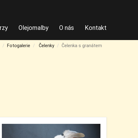
rzy
Olejomalby
O nás
Kontakt
Fotogalerie
Čelenky
Čelenka s granátem