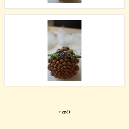
« zpět