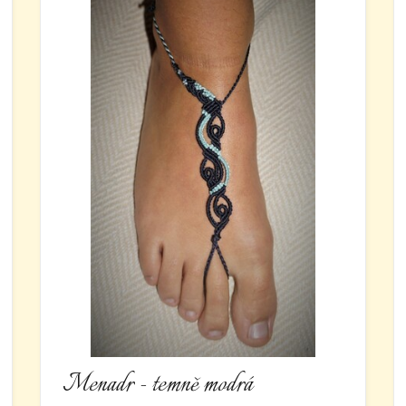
Menadr - temně modrá