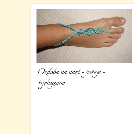
Ozdoba na nárt - peřeje -
tyrkysová