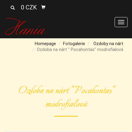
0 CZK
Men
Homepage
Fotogalerie
Ozdoby na nárt
Ozdoba na nárt " Pocahontas" modrofialová
Ozdoba na nárt " Pocahontas"
modrofialová