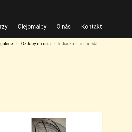
rzy
Olejomalby
O nás
Kontakt
galerie
Ozdoby na nárt
Indiánka - tm. hnědá