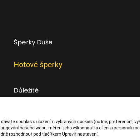
Šperky Duše
Hotové šperky
Důležité
Obchodní podmínky
Zásady zpracování osbních údajů
s dáváte souhlas s uložením vybraných cookies (nutné, preferenční, vý
ungování našeho webu, měření jeho výkonnosti a cílení a personalizaci
dně rozhodnout pod tlačítkem Upravit nastavení.