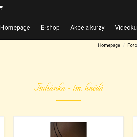
Homepage
E-shop
Akce a kurzy
Videoku
Homepage
Foto
Indiánka - tm. hnědá