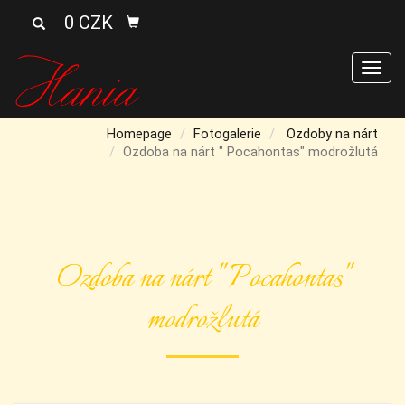
0 CZK
Men
Homepage
Fotogalerie
Ozdoby na nárt
Ozdoba na nárt " Pocahontas" modrožlutá
Ozdoba na nárt " Pocahontas"
modrožlutá