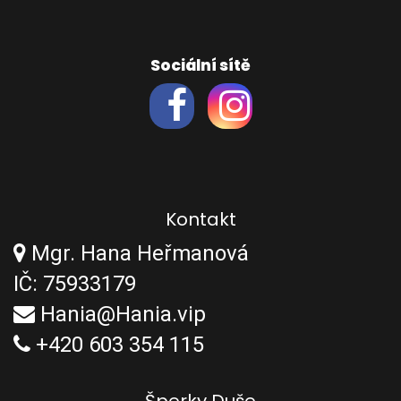
Sociální sítě
Kontakt
Mgr. Hana Heřmanová
IČ: 75933179
Hania@Hania.vip
+420 603 354 115
Šperky Duše