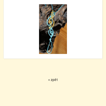
« zpět