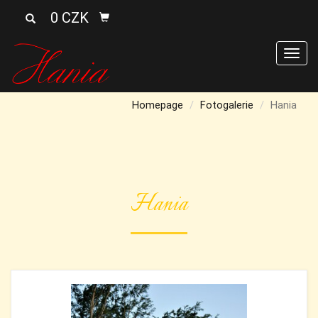
0 CZK
Men
Homepage
Fotogalerie
Hania
Hania