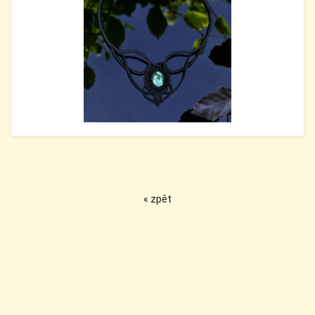
« zpět