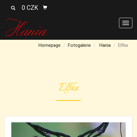
0 CZK
Men
Homepage
Fotogalerie
Hania
Elfka
Elfka