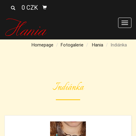
0 CZK
Men
Homepage
Fotogalerie
Hania
Indiánka
Indiánka