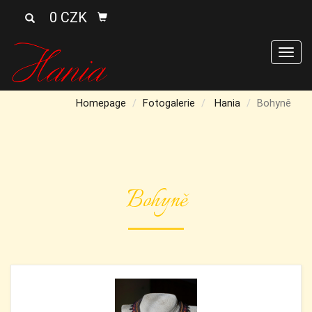
0 CZK
Men
Homepage
Fotogalerie
Hania
Bohyně
Bohyně