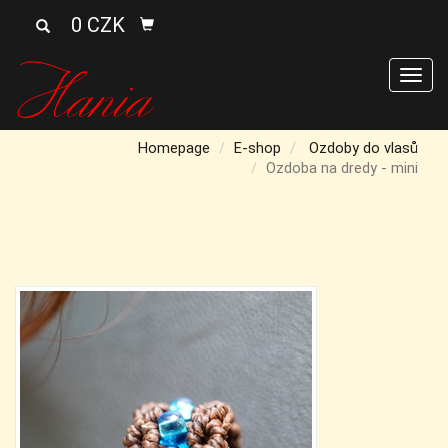
0 CZK
Men
Homepage
E-shop
Ozdoby do vlasů
Ozdoba na dredy - mini