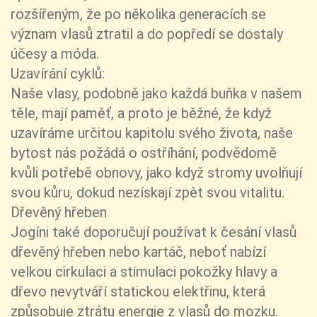
rozšířeným, že po několika generacích se
význam vlasů ztratil a do popředí se dostaly
účesy a móda.
Uzavírání cyklů:
Naše vlasy, podobně jako každá buňka v našem
těle, mají paměť, a proto je běžné, že když
uzavíráme určitou kapitolu svého života, naše
bytost nás požádá o ostříhání, podvědomě
kvůli potřebě obnovy, jako když stromy uvolňují
svou kůru, dokud nezískají zpět svou vitalitu.
Dřevěný hřeben
Jogíni také doporučují používat k česání vlasů
dřevěný hřeben nebo kartáč, neboť nabízí
velkou cirkulaci a stimulaci pokožky hlavy a
dřevo nevytváří statickou elektřinu, která
způsobuje ztrátu energie z vlasů do mozku.