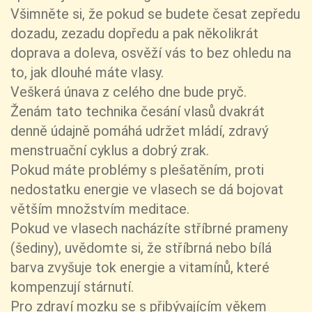
Všimněte si, že pokud se budete česat zepředu
dozadu, zezadu dopředu a pak několikrát
doprava a doleva, osvěží vás to bez ohledu na
to, jak dlouhé máte vlasy.
Veškerá únava z celého dne bude pryč.
Ženám tato technika česání vlasů dvakrát
denně údajně pomáhá udržet mládí, zdravý
menstruační cyklus a dobrý zrak.
Pokud máte problémy s plešatěním, proti
nedostatku energie ve vlasech se dá bojovat
větším množstvím meditace.
Pokud ve vlasech nacházíte stříbrné prameny
(šediny), uvědomte si, že stříbrná nebo bílá
barva zvyšuje tok energie a vitamínů, které
kompenzují stárnutí.
Pro zdraví mozku se s přibývajícím věkem