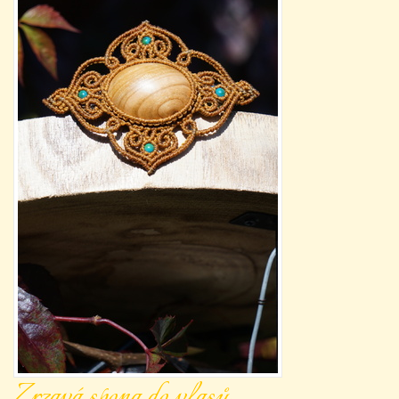
Zrzavá spona do vlasů