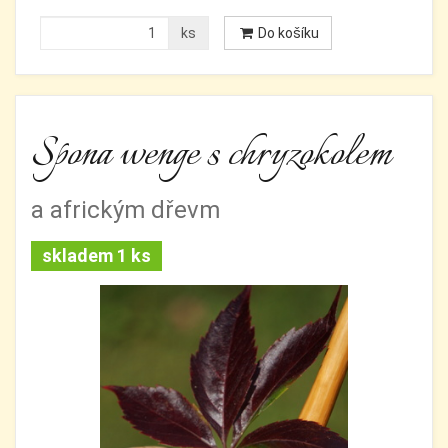
ks
Do košíku
Spona wenge s chryzokolem
a africkým dřevm
skladem 1 ks