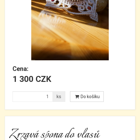
Cena:
1 300 CZK
ks
Do košíku
Zrzavá spona do vlasů