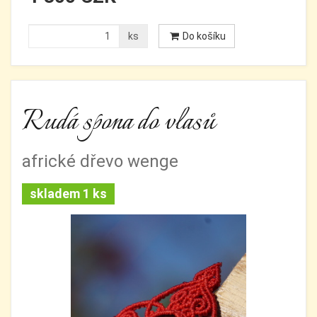
ks
Do košíku
Rudá spona do vlasů
africké dřevo wenge
skladem 1 ks