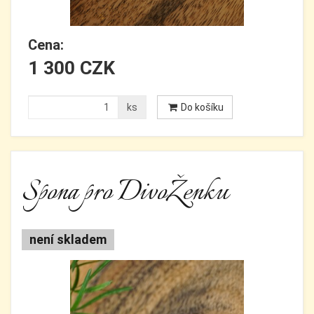
Cena:
1 300 CZK
ks
Do košíku
Spona pro DivoŽenku
není skladem