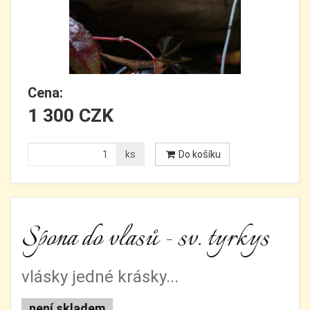
Cena:
1 300 CZK
ks
Do košíku
Spona do vlasů - sv. tyrkys
vlásky jedné krásky...
není skladem