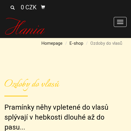
0 CZK
Men
Homepage
E-shop
Ozdoby do vlasů
Ozdoby do vlasů
Pramínky něhy vpletené do vlasů
splývají v hebkosti dlouhé až do
pasu...