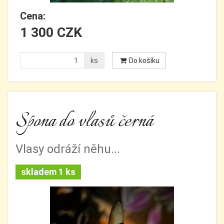
Cena:
1 300 CZK
ks
Do košíku
Spona do vlasů černá
Vlasy odráží něhu...
skladem 1 ks