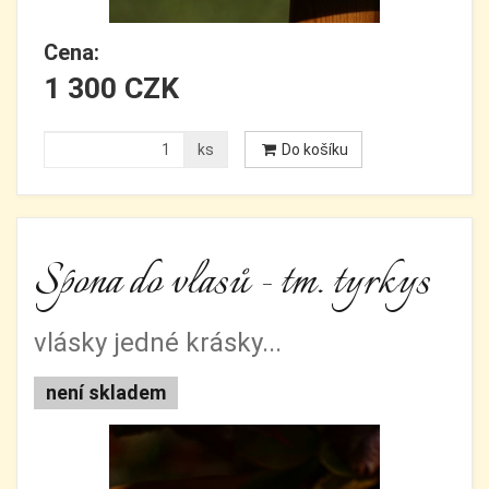
Cena:
1 300 CZK
ks
Do košíku
Spona do vlasů - tm. tyrkys
vlásky jedné krásky...
není skladem