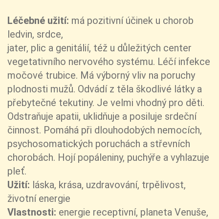
Léčebné užití:
má pozitivní účinek u chorob
ledvin, srdce,
jater, plic a genitálií, též u důležitých center
vegetativního nervového systému. Léčí infekce
močové trubice. Má výborný vliv na poruchy
plodnosti mužů. Odvádí z těla škodlivé látky a
přebytečné tekutiny. Je velmi vhodný pro děti.
Odstraňuje apatii, uklidňuje a posiluje srdeční
činnost. Pomáhá při dlouhodobých nemocích,
psychosomatických poruchách a střevních
chorobách. Hojí popáleniny, puchýře a vyhlazuje
pleť.
Užití:
láska, krása, uzdravování, trpělivost,
životní energie
Vlastnosti:
energie receptivní, planeta Venuše,