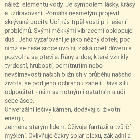
náleží elementu vody. Je symbolem lásky, krásy
a uzdravování. Pomáhá nesmělým projevit
skrývané pocity. Učí nás trpělivosti při řešení
problémů. Svými měkkými vibracemi obklopuje
duši. Jeho vyzařování je jako něžný dotek, pod
nímž se naše srdce uvolní, získá opět důvěru a
pozvolna se otevře. Rány srdce, které vznikly
tvrdostí, hrubostí, odmítnutím nebo
nevšímavosti našich bližních v průběhu našeho
života, se pod jeho ochranou zacelí. Dává sílu
odpouštět - nám samotným i ostatním a učí
sebelásce.
Univerzální léčivý kámen, dodávající životní
energii,
zejména starým lidem. Oživuje fantazii a tvůrčí
myšlení. Ovlivňuje čakry solar-plexu, základní a