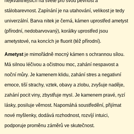
nejkvalitnějších na světě pro svou pevnost a
stálobarevnost. Zapínání je na utahování, velikost je tedy
univerzální. Barva nitek je černá, kámen uprostřed ametyst
(přírodní, nedobarvovaný), korálky uprostřed jsou
ametystové, na koncích je fluorit (též přírodní).
Ametyst
je mimořádně mocný kámen s ochrannou sílou.
Má silnou léčivou a očistnou moc, zahání nespavost a
noční můry. Je kamenem klidu, zahání stres a negativní
emoce, tiší strachy, vztek, obavy a zlobu, zvyšuje naděje,
zahání pocit viny, zbystřuje mysl. Je kamenem pravé, ryzí
lásky, posiluje věrnost. Napomáhá soustředění, přijímat
nové myšlenky, dodává rozhodnost, rozvíjí intuici,
podporuje proměnu záměrů ve skutečnost.