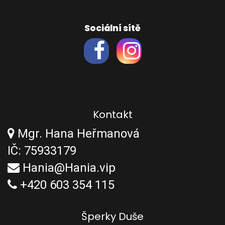
Sociální sítě
Kontakt
Mgr. Hana Heřmanová
IČ: 75933179
Hania@Hania.vip
+420 603 354 115
Šperky Duše