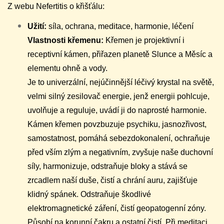
Z webu Nefertitis o křišťálu:
Užití:
síla, ochrana, meditace, harmonie, léčení
Vlastnosti křemenu:
Křemen je projektivní i
receptivní kámen, přiřazen planetě Slunce a Měsíc a
elementu ohně a vody.
Je to univerzální, nejúčinnější léčivý krystal na světě,
velmi silný zesilovač energie, jenž energii pohlcuje,
uvolňuje a reguluje, uvádí ji do naprosté harmonie.
Kámen křemen povzbuzuje psychiku, jasnozřivost,
samostatnost, pomáhá sebezdokonalení, ochraňuje
před vším zlým a negativním, zvyšuje naše duchovní
síly, harmonizuje, odstraňuje bloky a stává se
zrcadlem naší duše, čistí a chrání auru, zajišťuje
klidný spánek. Odstraňuje škodlivé
elektromagnetické záření, čistí geopatogenní zóny.
Působí na korunní čakru a ostatní čistí. Při meditaci