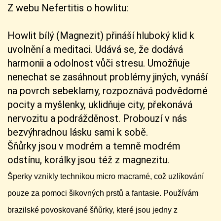
Z webu Nefertitis o howlitu:
Howlit bílý (Magnezit) přináší hluboký klid k
uvolnění a meditaci. Udává se, že dodává
harmonii a odolnost vůči stresu. Umožňuje
nenechat se zasáhnout problémy jiných, vynáší
na povrch sebeklamy, rozpoznává podvědomé
pocity a myšlenky, uklidňuje city, překonává
nervozitu a podrážděnost. Probouzí v nás
bezvýhradnou lásku sami k sobě.
Šňůrky jsou v modrém a temně modrém
odstínu, korálky jsou též z magnezitu.
Šperky vznikly technikou micro macramé, což uzlíkování
pouze za pomoci šikovných prstů a fantasie. Používám
brazilské povoskované šňůrky, které jsou jedny z