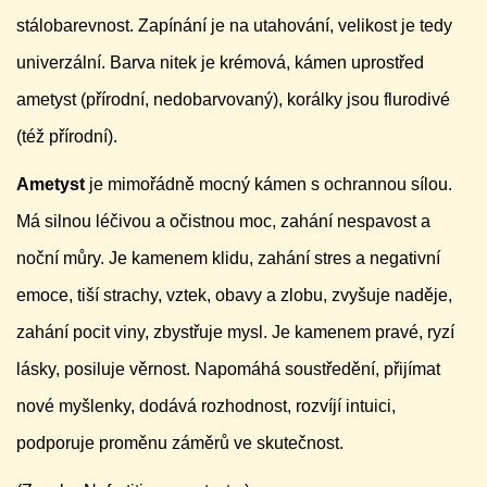
stálobarevnost. Zapínání je na utahování, velikost je tedy
univerzální. Barva nitek je krémová, kámen uprostřed
ametyst (přírodní, nedobarvovaný), korálky jsou flurodivé
(též přírodní).
Ametyst
je mimořádně mocný kámen s ochrannou sílou.
Má silnou léčivou a očistnou moc, zahání nespavost a
noční můry. Je kamenem klidu, zahání stres a negativní
emoce, tiší strachy, vztek, obavy a zlobu, zvyšuje naděje,
zahání pocit viny, zbystřuje mysl. Je kamenem pravé, ryzí
lásky, posiluje věrnost. Napomáhá soustředění, přijímat
nové myšlenky, dodává rozhodnost, rozvíjí intuici,
podporuje proměnu záměrů ve skutečnost.