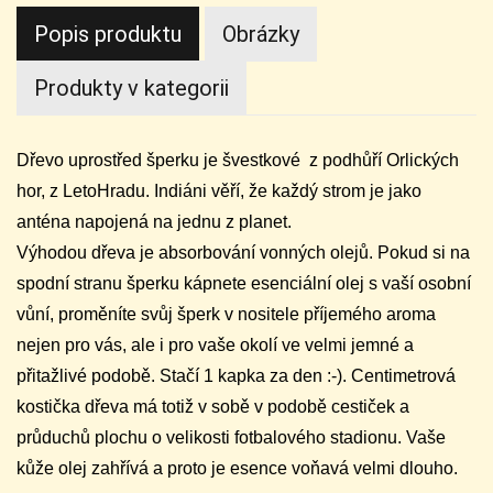
Popis produktu
Obrázky
Produkty v kategorii
Dřevo uprostřed šperku je švestkové z podhůří Orlických
hor, z LetoHradu. Indiáni věří, že každý strom je jako
anténa napojená na jednu z planet.
Výhodou dřeva je absorbování vonných olejů. Pokud si na
spodní stranu šperku kápnete esenciální olej s vaší osobní
vůní, proměníte svůj šperk v nositele příjemého aroma
nejen pro vás, ale i pro vaše okolí ve velmi jemné a
přitažlivé podobě. Stačí 1 kapka za den :-). Centimetrová
kostička dřeva má totiž v sobě v podobě cestiček a
průduchů plochu o velikosti fotbalového stadionu. Vaše
kůže olej zahřívá a proto je esence voňavá velmi dlouho.