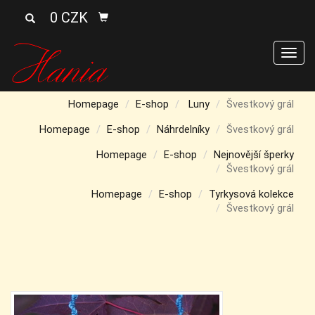
0 CZK
Men
Homepage
E-shop
Luny
Švestkový grál
Homepage
E-shop
Náhrdelníky
Švestkový grál
Homepage
E-shop
Nejnovější šperky
Švestkový grál
Homepage
E-shop
Tyrkysová kolekce
Švestkový grál