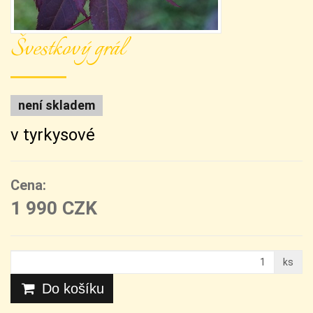
Švestkový grál
není skladem
v tyrkysové
Cena:
1 990 CZK
ks
Do košíku