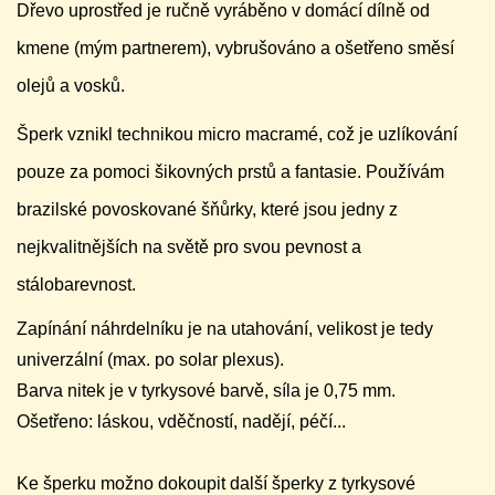
Dřevo uprostřed je ručně vyráběno v domácí dílně od
kmene (mým partnerem), vybrušováno a ošetřeno směsí
olejů a vosků.
Šperk vznikl technikou micro macramé, což je uzlíkování
pouze za pomoci šikovných prstů a fantasie. Používám
brazilské povoskované šňůrky, které jsou jedny z
nejkvalitnějších na světě pro svou pevnost a
stálobarevnost.
Zapínání náhrdelníku je na utahování, velikost je tedy
univerzální (max. po solar plexus).
Barva nitek je v tyrkysové barvě, síla je 0,75 mm.
Ošetřeno: láskou, vděčností, nadějí, péčí...
Ke šperku možno dokoupit další šperky z tyrkysové