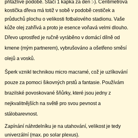
přitažlivé podobě. Stačí 1 kapka za den :-). Centimetrová
kostička dřeva má totiž v sobě v podobě cestiček a
průduchů plochu o velikosti fotbalového stadionu. Vaše
kůže olej zahřívá a proto je esence voňavá velmi dlouho.
Dřevo uprostřed je ručně vyráběno v domácí dílně od
kmene (mým partnerem), vybrušováno a ošetřeno směsí
olejů a vosků.
Šperk vznikl technikou micro macramé, což je uzlíkování
pouze za pomoci šikovných prstů a fantasie. Používám
brazilské povoskované šňůrky, které jsou jedny z
nejkvalitnějších na světě pro svou pevnost a
stálobarevnost.
Zapínání náhrdelníku je na utahování, velikost je tedy
univerzální (max. po solar plexus).