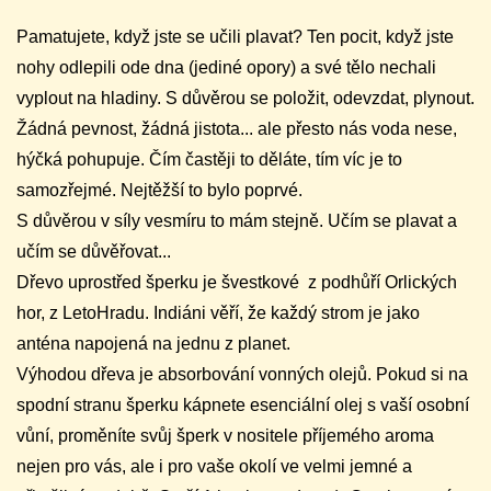
Pamatujete, když jste se učili plavat? Ten pocit, když jste
nohy odlepili ode dna (jediné opory) a své tělo nechali
vyplout na hladiny. S důvěrou se položit, odevzdat, plynout.
Žádná pevnost, žádná jistota... ale přesto nás voda nese,
hýčká pohupuje. Čím častěji to děláte, tím víc je to
samozřejmé. Nejtěžší to bylo poprvé.
S důvěrou v síly vesmíru to mám stejně. Učím se plavat a
učím se důvěřovat...
Dřevo uprostřed šperku je švestkové z podhůří Orlických
hor, z LetoHradu. Indiáni věří, že každý strom je jako
anténa napojená na jednu z planet.
Výhodou dřeva je absorbování vonných olejů. Pokud si na
spodní stranu šperku kápnete esenciální olej s vaší osobní
vůní, proměníte svůj šperk v nositele příjemého aroma
nejen pro vás, ale i pro vaše okolí ve velmi jemné a