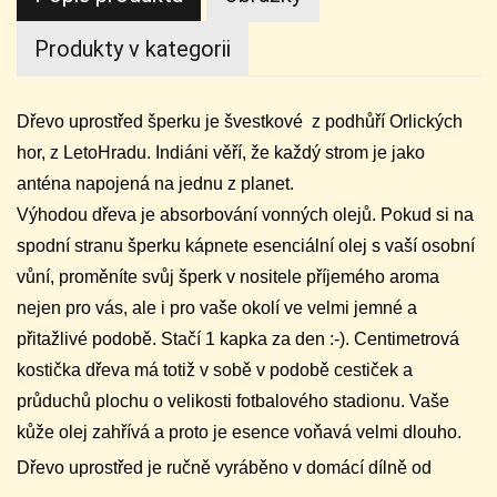
Produkty v kategorii
Dřevo uprostřed šperku je švestkové z podhůří Orlických
hor, z LetoHradu. Indiáni věří, že každý strom je jako
anténa napojená na jednu z planet.
Výhodou dřeva je absorbování vonných olejů. Pokud si na
spodní stranu šperku kápnete esenciální olej s vaší osobní
vůní, proměníte svůj šperk v nositele příjemého aroma
nejen pro vás, ale i pro vaše okolí ve velmi jemné a
přitažlivé podobě. Stačí 1 kapka za den :-). Centimetrová
kostička dřeva má totiž v sobě v podobě cestiček a
průduchů plochu o velikosti fotbalového stadionu. Vaše
kůže olej zahřívá a proto je esence voňavá velmi dlouho.
Dřevo uprostřed je ručně vyráběno v domácí dílně od