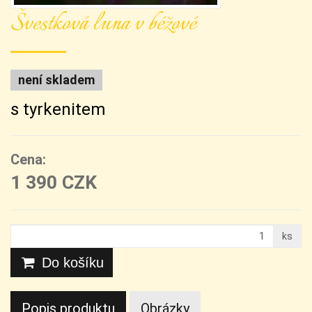
Švestková luna v béžové
není skladem
s tyrkenitem
Cena:
1 390 CZK
ks
Do košíku
Popis produktu
Obrázky