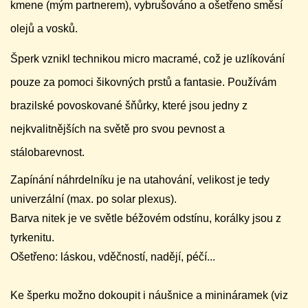
kmene (mým partnerem), vybrušováno a ošetřeno směsí
olejů a vosků.
Šperk vznikl technikou micro macramé, což je uzlíkování
pouze za pomoci šikovných prstů a fantasie. Používám
brazilské povoskované šňůrky, které jsou jedny z
nejkvalitnějších na světě pro svou pevnost a
stálobarevnost.
Zapínání náhrdelníku je na utahování, velikost je tedy
univerzální (max. po solar plexus).
Barva nitek je ve světle béžovém odstínu, korálky jsou z
tyrkenitu.
Ošetřeno: láskou, vděčností, nadějí, péčí...
Ke šperku možno dokoupit i náušnice a minináramek (viz