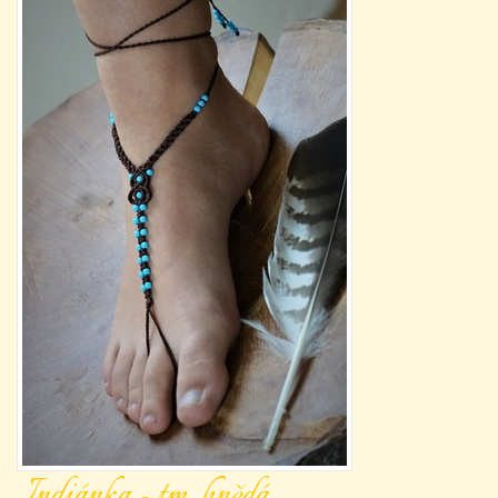
Indiánka - tm. hnědá