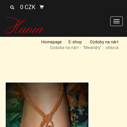
0 CZK
Men
Homepage
E-shop
Ozdoby na nárt
Ozdoba na nárt - "Meandry" - cihlová