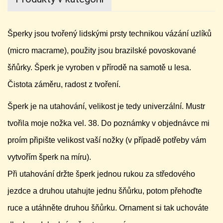
Šperky jsou tvořený lidskými prsty technikou vázání uzlíků
(micro macrame), použity jsou brazilské povoskované
šňůrky. Šperk je vyroben v přírodě na samotě u lesa.
Čistota záměru, radost z tvoření.
Šperk je na utahování, velikost je tedy univerzální. Mustr
tvořila moje nožka vel. 38. Do poznámky v objednávce mi
proím připište velikost vaší nožky (v případě potřeby vám
vytvořím šperk na míru).
Při utahování držte šperk jednou rukou za středového
jezdce a druhou utahujte jednu šňůrku, potom přehoďte
ruce a utáhněte druhou šňůrku. Ornament si tak uchováte