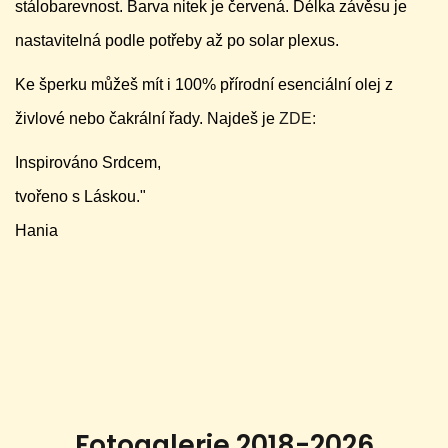
stálobarevnost. Barva nitek je červená.
Délka závěsu je
nastavitelná podle potřeby až po solar plexus.
Ke šperku můžeš mít i 100% přírodní esenciální olej z
živlové nebo čakrální řady. Najdeš je
ZDE:
Inspirováno Srdcem,
tvořeno s Láskou."
Hania
Fotogalerie 2018-2026