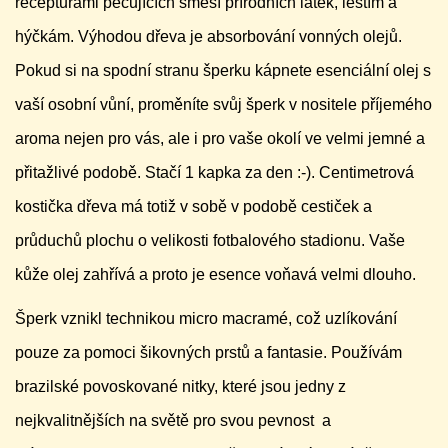
recepturami pečujících směsí přírodních látek, leštím a
hýčkám. Výhodou dřeva je absorbování vonných olejů.
Pokud si na spodní stranu šperku kápnete esenciální olej s
vaší osobní vůní, proměníte svůj šperk v nositele příjemého
aroma nejen pro vás, ale i pro vaše okolí ve velmi jemné a
přitažlivé podobě. Stačí 1 kapka za den :-). Centimetrová
kostička dřeva má totiž v sobě v podobě cestiček a
průduchů plochu o velikosti fotbalového stadionu. Vaše
kůže olej zahřívá a proto je esence voňavá velmi dlouho.
Šperk vznikl technikou micro macramé, což uzlíkování
pouze za pomoci šikovných prstů a fantasie. Používám
brazilské povoskované nitky, které jsou jedny z
nejkvalitnějších na světě pro svou pevnost a