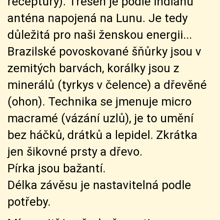
receptury). Třešeň je podle indiánů
anténa napojená na Lunu. Je tedy
důležitá pro naši ženskou energii...
Brazilské povoskované šňůrky jsou v
zemitých barvách, korálky jsou z
minerálů (tyrkys v čelence) a dřevěné
(ohon). Technika se jmenuje micro
macramé (vázání uzlů), je to umění
bez háčků, drátků a lepidel. Zkrátka
jen šikovné prsty a dřevo.
Pírka jsou bažantí.
Délka závěsu je nastavitelná podle
potřeby.