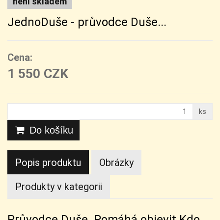
není skladem
JednoDuše - průvodce Duše...
Cena:
1 550 CZK
ks
Do košíku
Popis produktu
Obrázky
Produkty v kategorii
Průvodce Duše. Pomáhá objevit Kdo