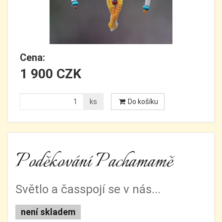
Cena:
1 900 CZK
ks
Do košíku
Poděkování Pachamamě
Světlo a časspojí se v nás...
není skladem