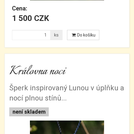
Cena:
1 500 CZK
ks
Do košíku
Královna noci
Šperk inspirovaný Lunou v úplňku a
nocí plnou stínů...
není skladem