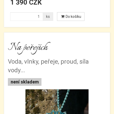
1 390 CZK
ks
Do košíku
Na peřejích
Voda, vlnky, peřeje, proud, síla
vody...
není skladem