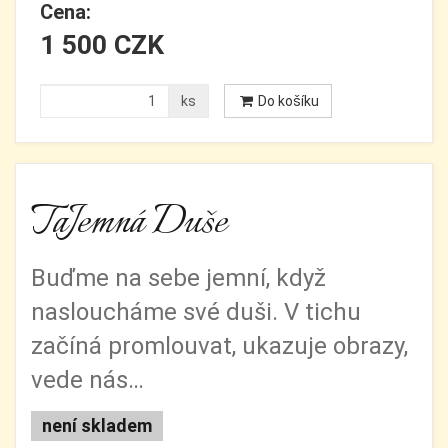
Cena:
1 500 CZK
ks
Do košíku
TaJemná Duše
Buďme na sebe jemní, když
nasloucháme své duši. V tichu
začíná promlouvat, ukazuje obrazy,
vede nás…
není skladem