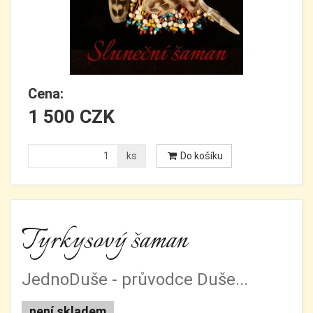
Cena:
1 500 CZK
ks
Do košíku
Tyrkysový šaman
JednoDuše - průvodce Duše...
není skladem