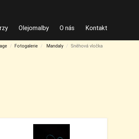
rzy
Olejomalby
O nás
Kontakt
age
Fotogalerie
Mandaly
Sněhová vločka