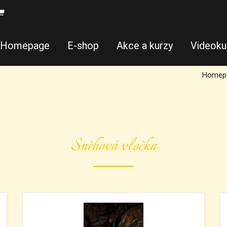
Homepage
E-shop
Akce a kurzy
Videoku
Homep
Sněhová vločka