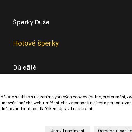
Šperky Duše
Hotové šperky
Důležité
Obchodní podmínky
Zásady zpracování osbních údajů
s dáváte souhlas s uložením vybraných cookies (nutné, preferenční, vý
ungování našeho webu, měření jeho výkonnosti a cílení a personalizaci
dně rozhodnout pod tlačítkem Upravit nastavení.
Upravit nastavení
Odmítnout cooki