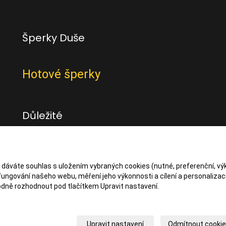
Šperky Duše
Hotové šperky
Důležité
Obchodní podmínky
Zásady zpracování osbních údajů
s dáváte souhlas s uložením vybraných cookies (nutné, preferenční, vý
ungování našeho webu, měření jeho výkonnosti a cílení a personalizaci
dně rozhodnout pod tlačítkem Upravit nastavení.
Upravit nastavení
Odmítnout cooki