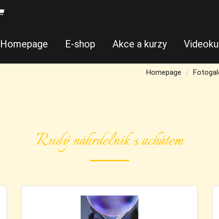
Homepage
E-shop
Akce a kurzy
Videoku
Homepage
Fotogal
Rudý náhrdelník s achátem