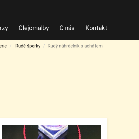
rzy
Olejomalby
O nás
Kontakt
erie
Rudé šperky
Rudý náhrdelník s achátem