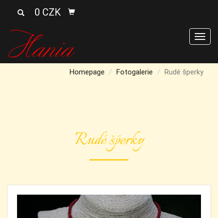
0 CZK
Men
Homepage
Fotogalerie
Rudé šperky
Rudé šperky