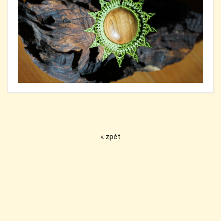
« zpět