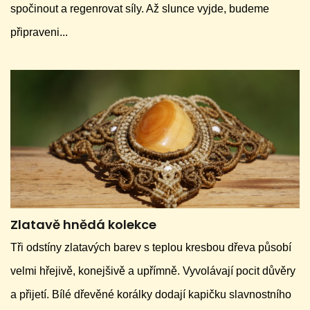
spočinout a regenrovat síly. Až slunce vyjde, budeme
připraveni...
Zlatavě hnědá kolekce
Tři odstíny zlatavých barev s teplou kresbou dřeva působí
velmi hřejivě, konejšivě a upřímně. Vyvolávají pocit důvěry
a přijetí. Bílé dřevěné korálky dodají kapičku slavnostního