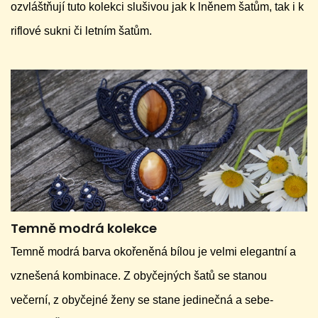
ozvláštňují tuto kolekci slušivou jak k lněnem šatům, tak i k
riflové sukni či letním šatům.
Temně modrá kolekce
Temně modrá barva okořeněná bílou je velmi elegantní a
vznešená kombinace. Z obyčejných šatů se stanou
večerní, z obyčejné ženy se stane jedinečná a sebe-