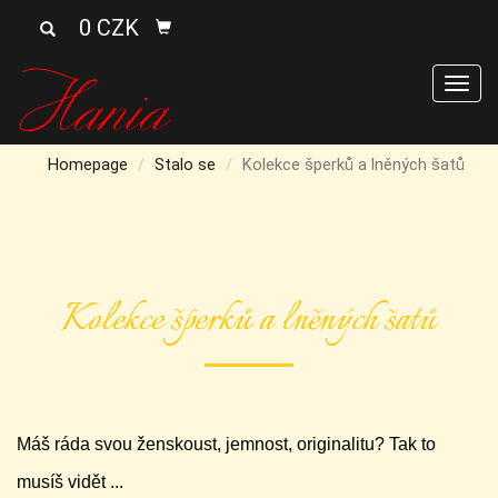
0 CZK
Men
Homepage
Stalo se
Kolekce šperků a lněných šatů
Kolekce šperků a lněných šatů
Máš ráda svou ženskoust, jemnost, originalitu? Tak to
musíš vidět ...