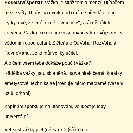
Poselství šperku:
Vážka je strážcem dimenzí. Hlídačem
mezi světy. U nás na dvorku jich máme přes léto plno.
Tyrkysové, zelené, malé i "vrtulníky", vzácně přiletí i
červená. Vážka mě učí udržovat rovnováhu, svůj střed, s
vědomím obou polarit. Ztěleňuje OdVahu, RozVahu a
RovnoVáhu. Je to můj veliký učitel.
A o čem všem tebe dokáže poučit vážka?
Křidélka vážky jsou skleněná, barva nitek černá, korálky
ametystové, technika se jmenuje micro macramé (vázání
uzlů, drhání).
Zapínání šperku je na utahování, velikost je tedy
univerzální.
Velikost vážky je 4 (délka) x 3 (šířka) cm.