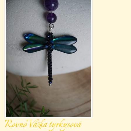
RovnoVážka tyrkysová