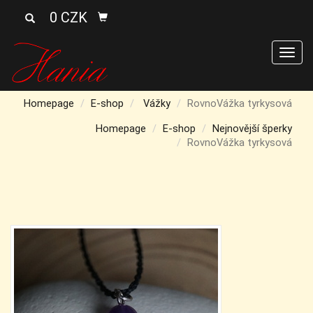
0 CZK
Men
Homepage
E-shop
Vážky
RovnoVážka tyrkysová
Homepage
E-shop
Nejnovější šperky
RovnoVážka tyrkysová