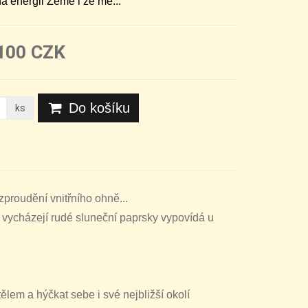
a energii Země i ze mě...
100 CZK
Do košíku
ks
proudění vnitřního ohně...
o vycházejí rudé sluneční paprsky vypovídá u
lem a hýčkat sebe i své nejbližší okolí