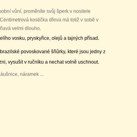
obní vůní, proměníte svůj šperk v nositele
 Centimetrová kostička dřeva má totiž v sobě v
oňavá velmi dlouho.
ho vosku, pryskyřice, olejů a tajných přísad.
brazilské povoskované šňůrky, které jsou jedny z
ni, vysušit v ručníku a nechat volně uschnout.
náušnice, náramek ...