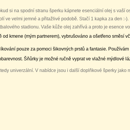
d si na spodní stranu šperku kápnete esenciální olej s vaší os
lí ve velmi jemné a přitažlivé podobě. Stačí 1 kapka za den :-).
tbalového stadionu. Vaše kůže olej zahřívá a proto je esence v
ě od kmene (mým partnerem), vybrušováno a ošetřeno směsí včelí
líkování pouze za pomoci šikovných prstů a fantasie. Používám 
lobarevnost. Šňůrky je možné ručně vyprat ve vlažné mýdlové láz
 tedy univerzální. V nabídce jsou i další doplňkové šperky jako 