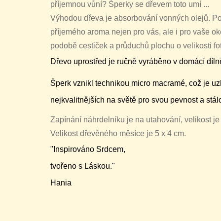
příjemnou vůní? Šperky se dřevem toto umí ...
Výhodou dřeva je absorbování vonných olejů. Poku
příjemého aroma nejen pro vás, ale i pro vaše oko
podobě cestiček a průduchů plochu o velikosti fo
Dřevo uprostřed je ručně vyráběno v domácí díln
Šperk vznikl technikou micro macramé, což je uz
nejkvalitnějších na světě pro svou pevnost a stá
Zapínání náhrdelníku je na utahování, velikost je
Velikost dřevěného měsíce je 5 x 4 cm.
"Inspirováno Srdcem,
tvořeno s Láskou."
Hania