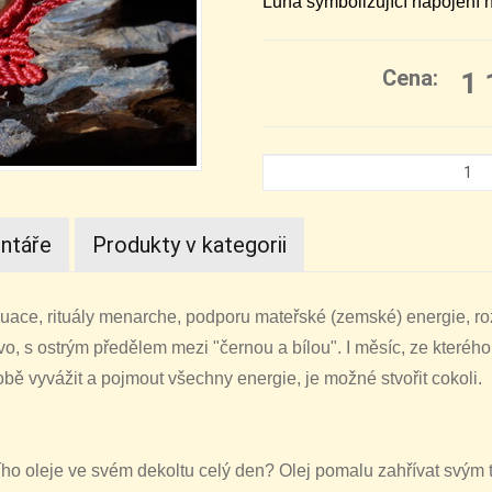
Luna symbolizující napojení n
Cena:
1 
ntáře
Produkty v kategorii
ace, rituály menarche, podporu mateřské (zemské) energie, roz
o, s ostrým předělem mezi "černou a bílou". I měsíc, ze kteréh
ě vyvážit a pojmout všechny energie, je možné stvořit cokoli.
ho oleje ve svém dekoltu celý den? Olej pomalu zahřívat svým tě