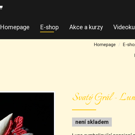
Homepage
E-shop
Akce a kurzy
Videoku
Homepage
E-sho
Svatý Grál - Lun
není skladem