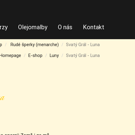
rzy
Olejomalby
O nás
Kontakt
p
Rudé šperky (menarche)
Svatý Grál - Luna
Homepage
E-shop
Luny
Svatý Grál - Luna
a