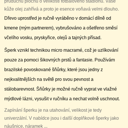
průduchů plochu o velikosti fotbalového stadionu. Vaše
kůže olej zahřívá a proto je esence voňavá velmi dlouho.
Dřevo uprostřed je ručně vyráběno v domácí dílně od
kmene (mým partnerem), vybrušováno a ošetřeno směsí
včelího vosku, pryskyřice, olejů a tajných přísad.
Šperk vznikl technikou micro macramé, což je uzlíkování
pouze za pomoci šikovných prstů a fantasie. Používám
brazilské povoskované šňůrky, které jsou jedny z
nejkvalitnějších na světě pro svou pevnost a
stálobarevnost. Šňůrky je možné ručně vyprat ve vlažné
mýdlové lázni, vysušit v ručníku a nechat volně uschnout.
Zapínání šperku je na utahování, velikost je tedy
univerzální. V nabídce jsou i další doplňkové šperky jako
náušnice, náramek ...