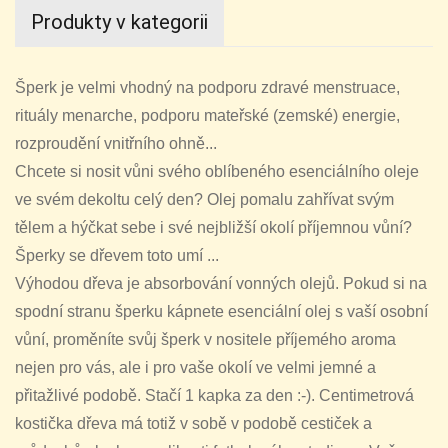
Produkty v kategorii
Šperk je velmi vhodný na podporu zdravé menstruace,
rituály menarche, podporu mateřské (zemské) energie,
rozproudění vnitřního ohně...
Chcete si nosit vůni svého oblíbeného esenciálního oleje
ve svém dekoltu celý den? Olej pomalu zahřívat svým
tělem a hýčkat sebe i své nejbližší okolí příjemnou vůní?
Šperky se dřevem toto umí ...
Výhodou dřeva je absorbování vonných olejů. Pokud si na
spodní stranu šperku kápnete esenciální olej s vaší osobní
vůní, proměníte svůj šperk v nositele příjemého aroma
nejen pro vás, ale i pro vaše okolí ve velmi jemné a
přitažlivé podobě. Stačí 1 kapka za den :-). Centimetrová
kostička dřeva má totiž v sobě v podobě cestiček a