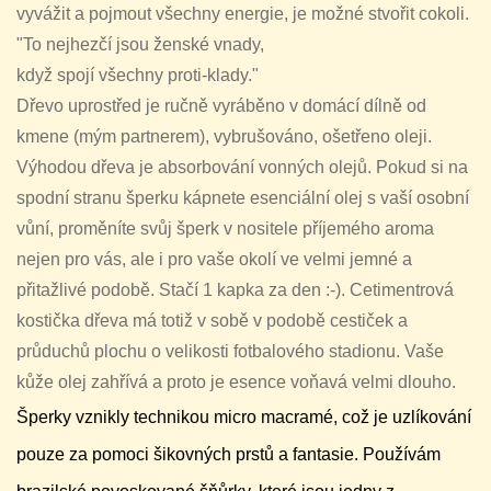
vyvážit a pojmout všechny energie, je možné stvořit cokoli.
"To nejhezčí jsou ženské vnady,
když spojí všechny proti-klady."
Dřevo uprostřed je ručně vyráběno v domácí dílně od
kmene (mým partnerem), vybrušováno, ošetřeno oleji.
Výhodou dřeva je absorbování vonných olejů. Pokud si na
spodní stranu šperku kápnete esenciální olej s vaší osobní
vůní, proměníte svůj šperk v nositele příjemého aroma
nejen pro vás, ale i pro vaše okolí ve velmi jemné a
přitažlivé podobě. Stačí 1 kapka za den :-). Cetimentrová
kostička dřeva má totiž v sobě v podobě cestiček a
průduchů plochu o velikosti fotbalového stadionu. Vaše
kůže olej zahřívá a proto je esence voňavá velmi dlouho.
Šperky vznikly technikou micro macramé, což je uzlíkování
pouze za pomoci šikovných prstů a fantasie. Používám