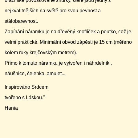
brazilské povoskované šňůrky, které jsou jedny z
nejkvalitnějších na světě pro svou pevnost a
stálobarevnost.
Zapínání náramku je na dřevěný knoflíček a poutko, což je
velmi praktické, Minimální obvod zápěstí je 15 cm (měřeno
kolem ruky krejčovským metrem).
Přímo k tomuto náramku je vytvořen i náhrdelník ,
náušnice, čelenka, amulet....
Inspirováno Srdcem,
tvořeno s Láskou."
Hania