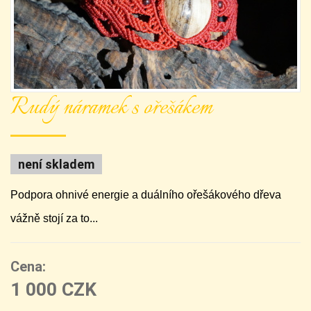
Rudý náramek s ořešákem
není skladem
Podpora ohnivé energie a duálního ořešákového dřeva
vážně stojí za to...
Cena:
1 000 CZK