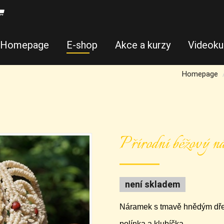
Homepage
E-shop
Akce a kurzy
Videoku
Homepage
Přírodní béžový n
není skladem
Náramek s tmavě hnědým dře
polínka a klubíčka.