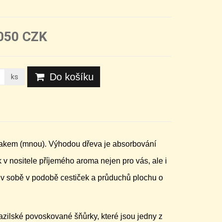
050 CZK
Do košíku
ks
elakem (mnou). Výhodou dřeva je absorbování
 v nositele příjemého aroma nejen pro vás, ale i
iž v sobě v podobě cestiček a průduchů plochu o
azilské povoskované šňůrky, které jsou jedny z