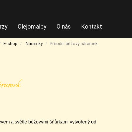
rzy
Olejomalby
O nás
Kontakt
E-shop
Náramky
Přírodní béžový náramek
áramek
vem a světle béžovými šňůrkami vytvořený od