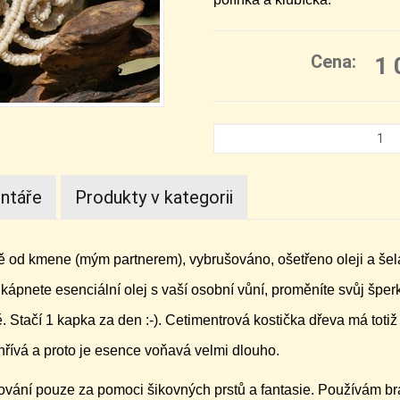
Cena:
1 
ntáře
Produkty v kategorii
ně od kmene (mým partnerem), vybrušováno, ošetřeno oleji a š
kápnete esenciální olej s vaší osobní vůní, proměníte svůj šperk
ě. Stačí 1 kapka za den :-). Cetimentrová kostička dřeva má tot
ahřívá a proto je esence voňavá velmi dlouho.
ování pouze za pomoci šikovných prstů a fantasie. Používám br