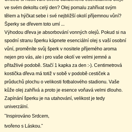
ve svém dekoltu celý den? Olej pomalu zahřívat svým
tělem a hýčkat sebe i své nejbližší okolí příjemnou vůní?
Šperky se dřevem toto umí ...
Výhodou dřeva je absorbování vonných olejů. Pokud si na
spodní stranu šperku kápnete esenciální olej s vaší osobní
vůní, proměníte svůj šperk v nositele příjemého aroma
nejen pro vás, ale i pro vaše okolí ve velmi jemné a
přitažlivé podobě. Stačí 1 kapka za den :-). Centimetrová
kostička dřeva má totiž v sobě v podobě cestiček a
průduchů plochu o velikosti fotbalového stadionu. Vaše
kůže olej zahřívá a proto je esence voňavá velmi dlouho.
Zapínání šperku je na utahování, velikost je tedy
univerzální.
"Inspirováno Srdcem,
tvořeno s Láskou."