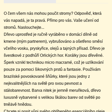
O čem všem nás mohou poučit stromy? Odpověď, která
vás napadá, je ta pravá. Přímo pro vás. Vaše učení od
stromů. Naslouchejte...
Dřevo uprostřed je ručně vyráběno v domácí dílně od
kmene (mým partnerem), vybrušováno a ošetřeno směsí
včelího vosku, pryskyřice, olejů a tajných přísad. Dřevo je
švestkové z podhůří Orlických hor. Korálky jsou dřevěné.
Šperk vznikl technikou micro macramé, což je uzlíkování
pouze za pomoci šikovných prstů a fantasie. Používám
brazilské povoskované šňůrky, které jsou jedny z
nejkvalitnějších na světě pro svou pevnost a
stálobarevnost. Barva nitek je jemně meruňková, dřevo
luxusně vybarvené s velikou škálou barev od světlé po
tměävě hnědou.
Chcete si nosit vůni svého oblíbeného esenciálního oleje