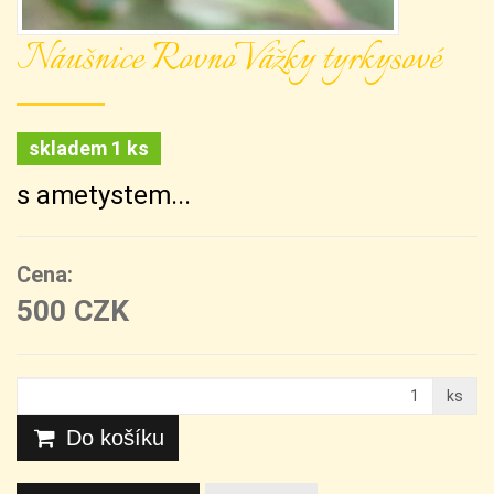
Náušnice RovnoVážky tyrkysové
skladem 1 ks
s ametystem...
Cena:
500 CZK
ks
Do košíku