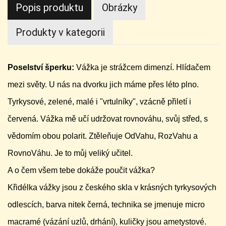
Popis produktu
Obrázky
Produkty v kategorii
Poselství šperku:
Vážka je strážcem dimenzí. Hlídačem
mezi světy. U nás na dvorku jich máme přes léto plno.
Tyrkysové, zelené, malé i "vrtulníky", vzácně přiletí i
červená. Vážka mě učí udržovat rovnováhu, svůj střed, s
vědomím obou polarit. Ztěleňuje OdVahu, RozVahu a
RovnoVáhu. Je to můj veliký učitel.
A o čem všem tebe dokáže poučit vážka?
Křidélka vážky jsou z českého skla v krásných tyrkysových
odlescích, barva nitek černá, technika se jmenuje micro
macramé (vázání uzlů, drhání), kuličky jsou ametystové.