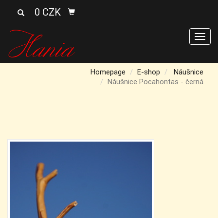
0 CZK
Men
Homepage
E-shop
Náušnice
Náušnice Pocahontas - černá