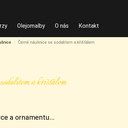
rzy
Olejomalby
O nás
Kontakt
ušnice
Černé náušnice se sodalitem a křišťálem
sodalitem a křišťálem
ivce a ornamentu...