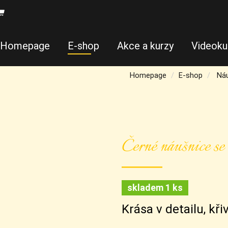
Homepage
E-shop
Akce a kurzy
Videoku
Homepage
E-shop
Ná
Černé náušnice se 
skladem 1 ks
Krása v detailu, kř