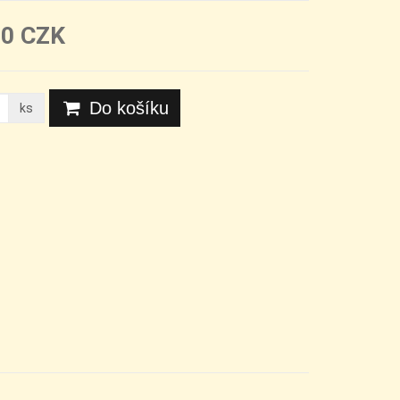
30 CZK
Do košíku
ks