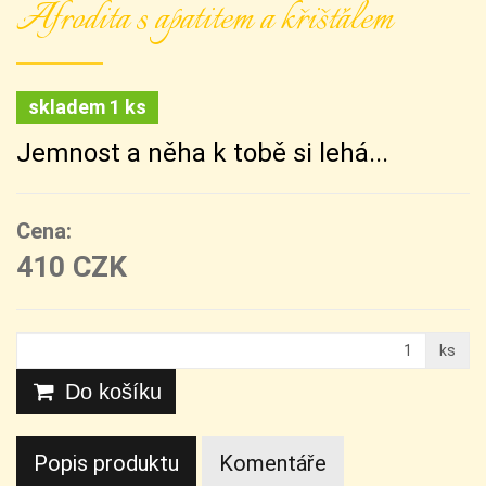
Afrodita s apatitem a křišťálem
skladem 1 ks
Jemnost a něha k tobě si lehá...
Cena:
410 CZK
ks
Do košíku
Popis produktu
Komentáře