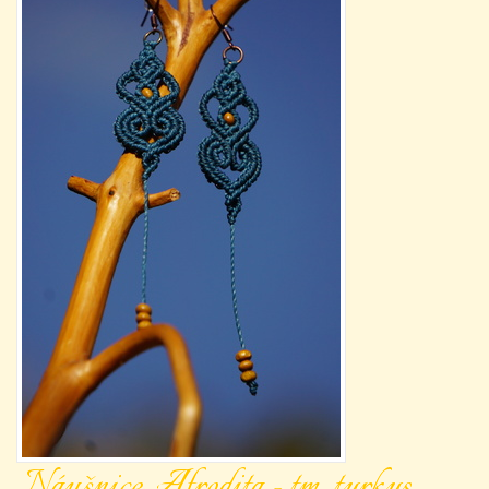
Náušnice Afrodita - tm. tyrkys