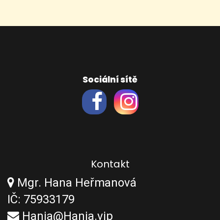
Sociální sítě
Kontakt
Mgr. Hana Heřmanová
IČ: 75933179
Hania@Hania.vip